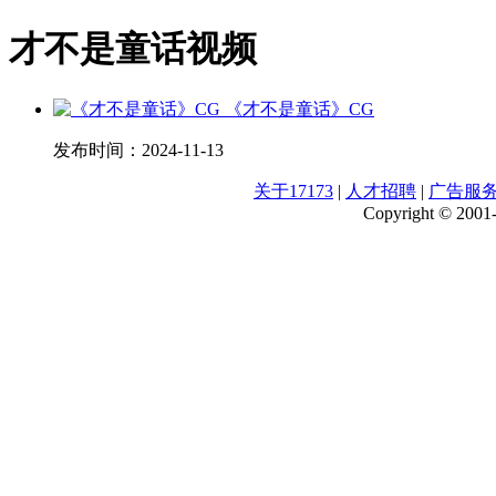
才不是童话视频
《才不是童话》CG
发布时间：
2024-11-13
关于17173
|
人才招聘
|
广告服
Copyright © 2001-2