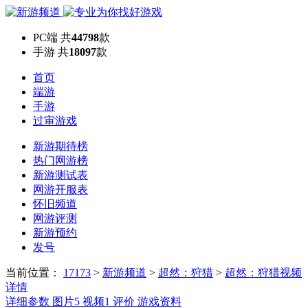
PC端
共
44798
款
手游
共
18097
款
首页
端游
手游
过审游戏
新游期待榜
热门网游榜
新游测试表
网游开服表
怀旧频道
网游评测
新游预约
发号
当前位置：
17173
>
新游频道
>
超然：狩猎
>
超然：狩猎视频
详情
详细参数
图片
5
视频
1
评价
游戏资料