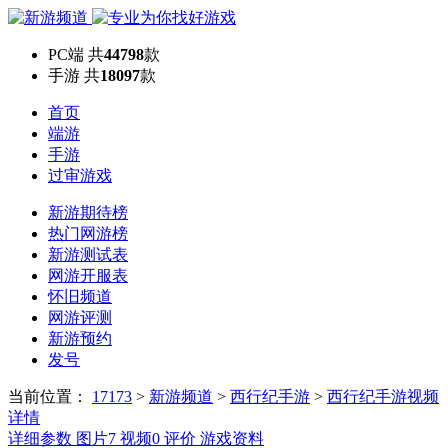
PC端
共
44798
款
手游
共
18097
款
首页
端游
手游
过审游戏
新游期待榜
热门网游榜
新游测试表
网游开服表
怀旧频道
网游评测
新游预约
发号
当前位置：
17173
>
新游频道
>
西行纪手游
>
西行纪手游视频
详情
详细参数
图片
7
视频
0
评价
游戏资料