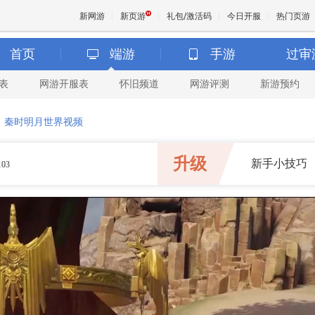
新网游
新页游
礼包/激活码
今日开服
热门页游
首页
端游
手游
过审
表
网游开服表
怀旧频道
网游评测
新游预约
魔兽
>
秦时明月世界视频
天堂
升级
新手小技巧
103
王权与