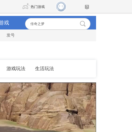
热门游戏
游戏
发号
DNF
传奇4
剑网3旗舰版
新天龙八部
游戏玩法
生活玩法
自由
诛仙世界
新仙侠5