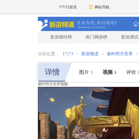
17173首页
网站导航
新游期待榜
热门网游榜
新游测试
当前位置：
17173
>
新游频道
>
秦时明月世界
详情
图片
视频
评价
5
3
秦时明月世界视频