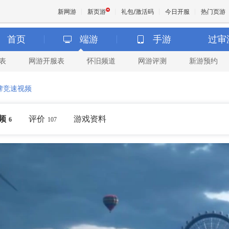
新网游
新页游
礼包/激活码
今日开服
热门页游
首页
端游
手游
过审
表
网游开服表
怀旧频道
网游评测
新游预约
魔兽
牌竞速视频
天堂
频
评价
游戏资料
6
107
王权与