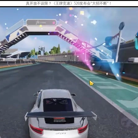
真开放不设限？《王牌竞速》520发布会“大招不断”！