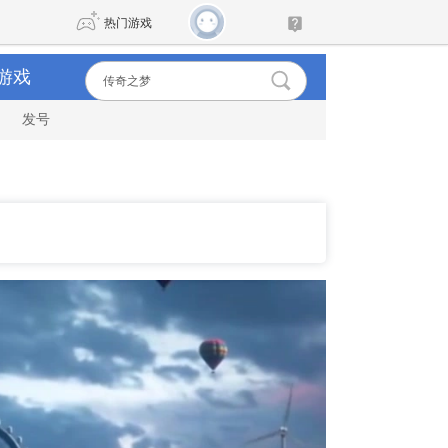
热门游戏
游戏
发号
DNF
传奇4
剑网3旗舰版
新天龙八部
自由
诛仙世界
新仙侠5