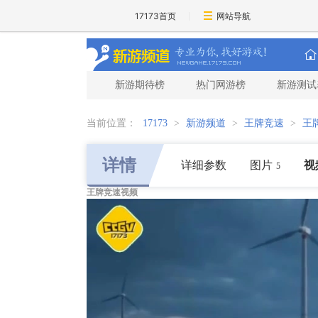
17173首页
网站导航
新游期待榜
热门网游榜
新游测试
当前位置：
17173
>
新游频道
>
王牌竞速
>
王
详情
详细参数
图片
视
5
王牌竞速视频