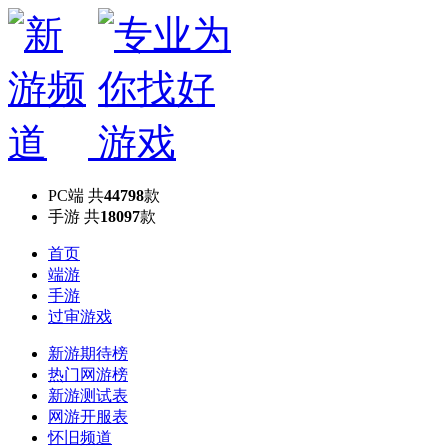
PC端
共
44798
款
手游
共
18097
款
首页
端游
手游
过审游戏
新游期待榜
热门网游榜
新游测试表
网游开服表
怀旧频道