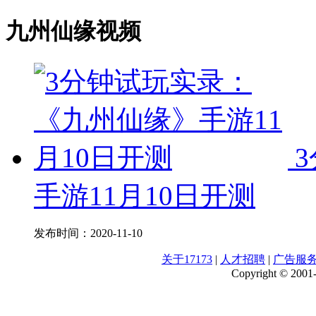
九州仙缘视频
手游11月10日开测
发布时间：
2020-11-10
关于17173
|
人才招聘
|
广告服
Copyright © 2001-2