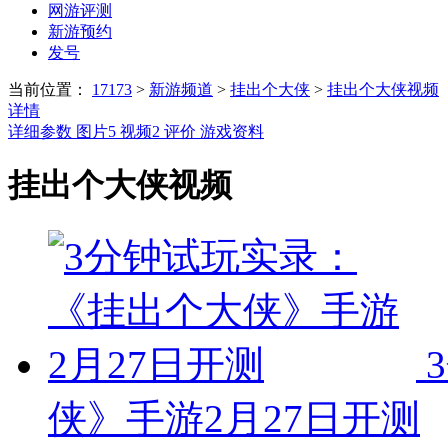
网游评测
新游预约
发号
当前位置：
17173
>
新游频道
>
挂出个大侠
>
挂出个大侠视频
详情
详细参数
图片
5
视频
2
评价
游戏资料
挂出个大侠视频
侠》手游2月27日开测