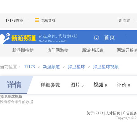
17173首页
网站导航
新网游
首页
新游期待榜
热门网游榜
新游测试表
网游开服
当前位置：
17173
>
新游频道
>
捍卫星球
>
捍卫星球视频
详情
详细参数
图片
视频
评价
5
0
0
捍卫星球视频
没有符合条件的数据
关于17173
|
人才招聘
|
广告服
Copyright © 20