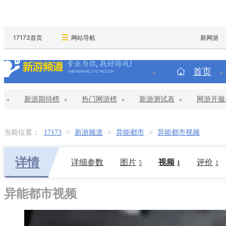
17173首页
网站导航
新网游
首页
新游期待榜
热门网游榜
新游测试表
网游开服
当前位置：
17173
>
新游频道
>
异能都市
>
异能都市视频
详情
详细参数
图片
视频
评价
5
1
1
异能都市视频