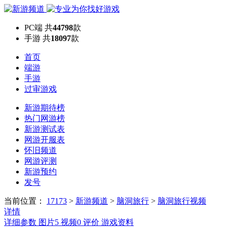
PC端
共
44798
款
手游
共
18097
款
首页
端游
手游
过审游戏
新游期待榜
热门网游榜
新游测试表
网游开服表
怀旧频道
网游评测
新游预约
发号
当前位置：
17173
>
新游频道
>
脑洞旅行
>
脑洞旅行视频
详情
详细参数
图片
5
视频
0
评价
游戏资料