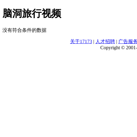
脑洞旅行视频
没有符合条件的数据
关于17173
|
人才招聘
|
广告服
Copyright © 2001-2