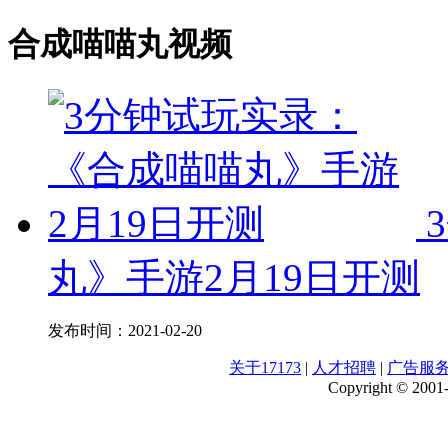
合成喵喵丸视频
丸》手游2月19日开测
发布时间：
2021-02-20
关于17173
|
人才招聘
|
广告服
Copyright © 2001-2