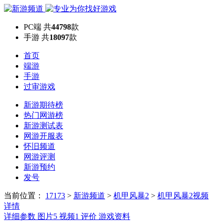
PC端
共
44798
款
手游
共
18097
款
首页
端游
手游
过审游戏
新游期待榜
热门网游榜
新游测试表
网游开服表
怀旧频道
网游评测
新游预约
发号
当前位置：
17173
>
新游频道
>
机甲风暴2
>
机甲风暴2视频
详情
详细参数
图片
5
视频
1
评价
游戏资料