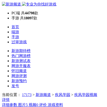
PC端
共
44798
款
手游
共
18097
款
首页
端游
手游
过审游戏
新游期待榜
热门网游榜
新游测试表
网游开服表
怀旧频道
网游评测
新游预约
发号
当前位置：
17173
>
新游频道
>
疾风学园
>
疾风学园视频
详情
详细参数
图片
5
视频
0
评价
游戏资料