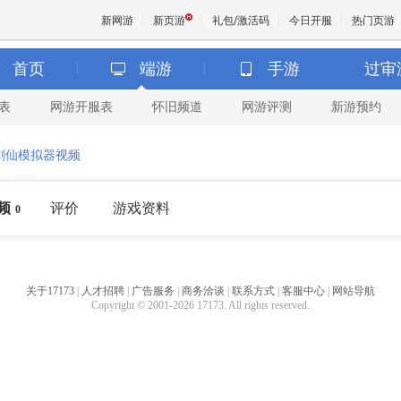
新网游
新页游
礼包/激活码
今日开服
热门页游
首页
端游
手游
过审
表
网游开服表
怀旧频道
网游评测
新游预约
魔兽
剑仙模拟器视频
天堂
频
评价
游戏资料
0
王权与
关于17173
|
人才招聘
|
广告服务
|
商务洽谈
|
联系方式
|
客服中心
|
网站导航
Copyright © 2001-2026 17173. All rights reserved.