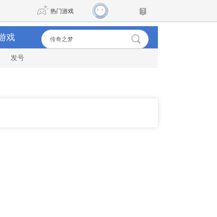
热门游戏
游戏
发号
DNF
传奇4
剑网3旗舰版
新天龙八部
自由
诛仙世界
新仙侠5