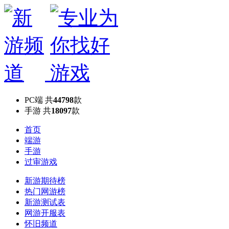
PC端
共
44798
款
手游
共
18097
款
首页
端游
手游
过审游戏
新游期待榜
热门网游榜
新游测试表
网游开服表
怀旧频道