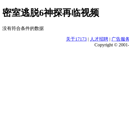
密室逃脱6神探再临视频
没有符合条件的数据
关于17173
|
人才招聘
|
广告服
Copyright © 2001-2