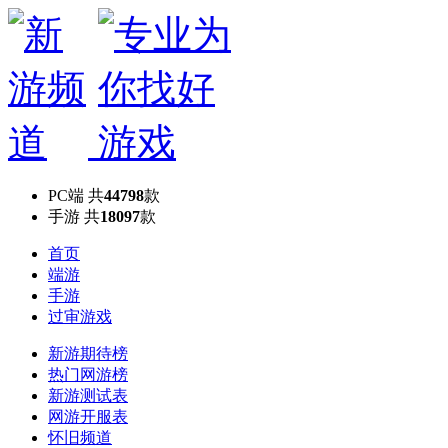
PC端
共
44798
款
手游
共
18097
款
首页
端游
手游
过审游戏
新游期待榜
热门网游榜
新游测试表
网游开服表
怀旧频道