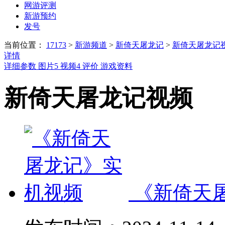
网游评测
新游预约
发号
当前位置：
17173
>
新游频道
>
新倚天屠龙记
>
新倚天屠龙记
详情
详细参数
图片
5
视频
4
评价
游戏资料
新倚天屠龙记视频
《新倚天