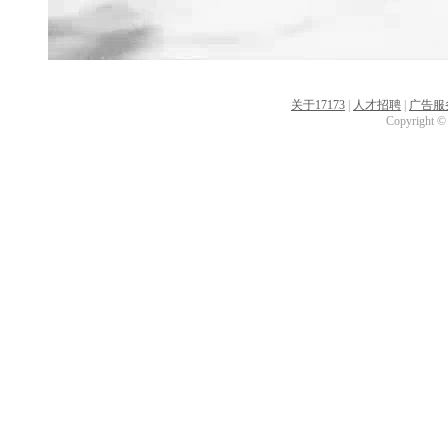
关于17173
|
人才招聘
|
广告服
Copyright © 