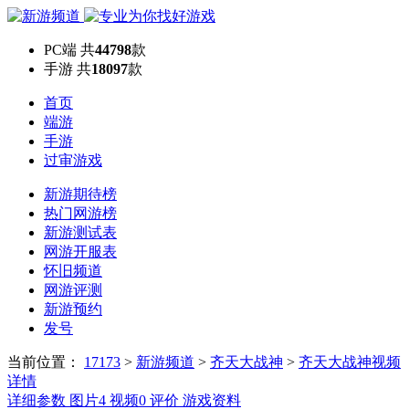
PC端
共
44798
款
手游
共
18097
款
首页
端游
手游
过审游戏
新游期待榜
热门网游榜
新游测试表
网游开服表
怀旧频道
网游评测
新游预约
发号
当前位置：
17173
>
新游频道
>
齐天大战神
>
齐天大战神视频
详情
详细参数
图片
4
视频
0
评价
游戏资料