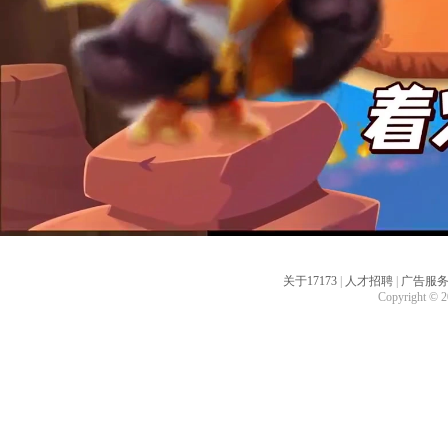
关于17173
|
人才招聘
|
广告服
Copyright © 20