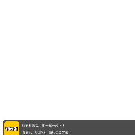
玩硬核游戏，用一起一起上！
看资讯、找游戏、领礼包更方便！