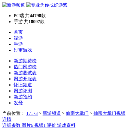
PC端
共
44798
款
手游
共
18097
款
首页
端游
手游
过审游戏
新游期待榜
热门网游榜
新游测试表
网游开服表
怀旧频道
网游评测
新游预约
发号
当前位置：
17173
>
新游频道
>
仙宗大掌门
>
仙宗大掌门视频
详情
详细参数
图片
6
视频
1
评价
游戏资料