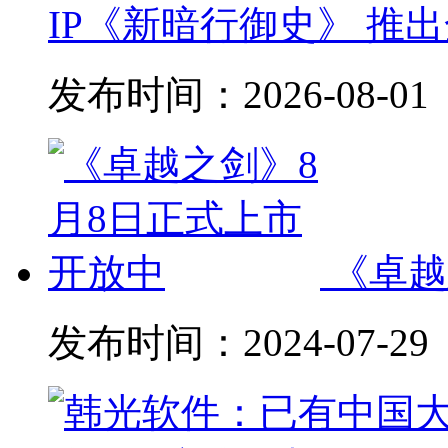
IP《新暗行御史》 推
发布时间：
2026-08-01
《卓越
发布时间：
2024-07-29