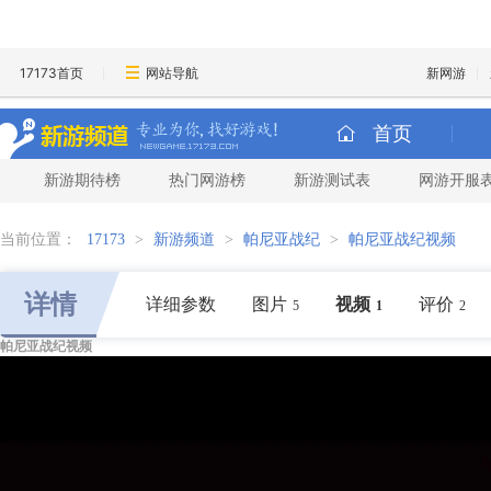
17173首页
网站导航
新网游
首页
新游期待榜
热门网游榜
新游测试表
网游开服
当前位置：
17173
>
新游频道
>
帕尼亚战纪
>
帕尼亚战纪视频
详情
详细参数
图片
视频
评价
5
1
2
帕尼亚战纪视频