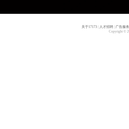
关于17173
|
人才招聘
|
广告服
Copyright © 20