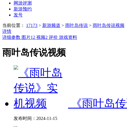
网游评测
新游预约
发号
当前位置：
17173
>
新游频道
>
雨叶岛传说
>
雨叶岛传说视频
详情
详细参数
图片
12
视频
2
评价
游戏资料
雨叶岛传说视频
《雨叶岛传
发布时间：
2024-11-15