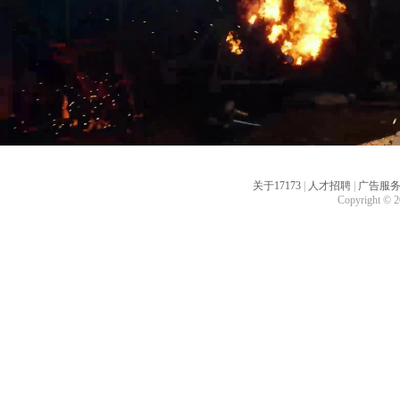
关于17173
|
人才招聘
|
广告服
Copyright © 20