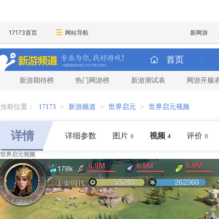
17173首页
网站导航
新网游
首页
新游期待榜
热门网游榜
新游测试表
网游开服
当前位置：
17173
>
新游频道
>
世界启元
>
世界启元视频
详情
详细参数
图片
视频
评价
6
4
0
世界启元视频