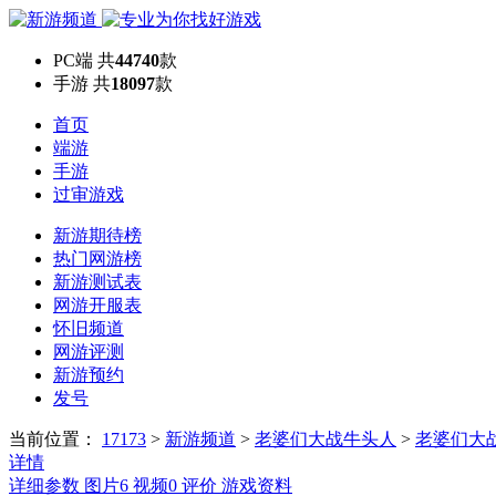
PC端
共
44740
款
手游
共
18097
款
首页
端游
手游
过审游戏
新游期待榜
热门网游榜
新游测试表
网游开服表
怀旧频道
网游评测
新游预约
发号
当前位置：
17173
>
新游频道
>
老婆们大战牛头人
>
老婆们大
详情
详细参数
图片
6
视频
0
评价
游戏资料