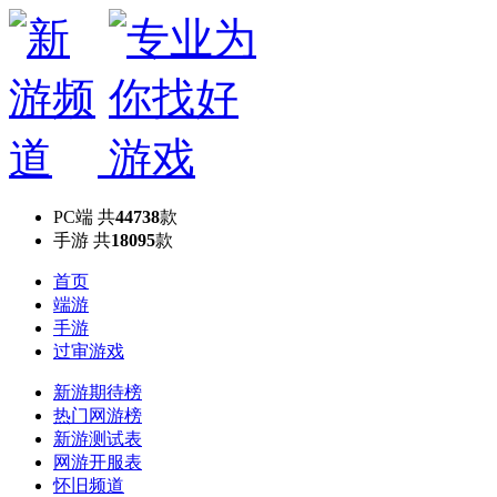
PC端
共
44738
款
手游
共
18095
款
首页
端游
手游
过审游戏
新游期待榜
热门网游榜
新游测试表
网游开服表
怀旧频道