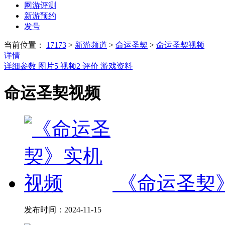
网游评测
新游预约
发号
当前位置：
17173
>
新游频道
>
命运圣契
>
命运圣契视频
详情
详细参数
图片
5
视频
2
评价
游戏资料
命运圣契视频
《命运圣契
发布时间：
2024-11-15