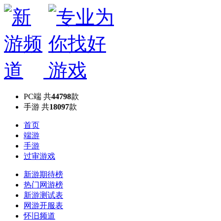
PC端
共
44798
款
手游
共
18097
款
首页
端游
手游
过审游戏
新游期待榜
热门网游榜
新游测试表
网游开服表
怀旧频道