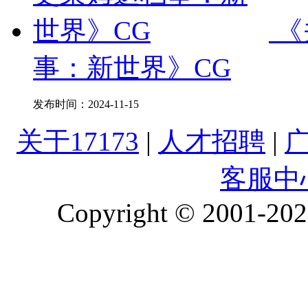
《
事：新世界》CG
发布时间：
2024-11-15
关于17173
|
人才招聘
|
客服中
Copyright © 2001-2026