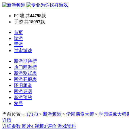
PC端
共
44798
款
手游
共
18097
款
首页
端游
手游
过审游戏
新游期待榜
热门网游榜
新游测试表
网游开服表
怀旧频道
网游评测
新游预约
发号
当前位置：
17173
>
新游频道
>
学园偶像大师
>
学园偶像大师
详情
详细参数
图片
4
视频
0
评价
游戏资料