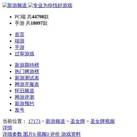
PC端
共
44798
款
手游
共
18097
款
首页
端游
手游
过审游戏
新游期待榜
热门网游榜
新游测试表
网游开服表
怀旧频道
网游评测
新游预约
发号
当前位置：
17173
>
新游频道
>
圣女牌
>
圣女牌视频
详情
详细参数
图片
6
视频
0
评价
游戏资料