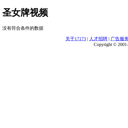
圣女牌视频
没有符合条件的数据
关于17173
|
人才招聘
|
广告服
Copyright © 2001-2