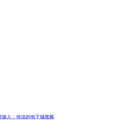
迹旅人：传说的地下城视频