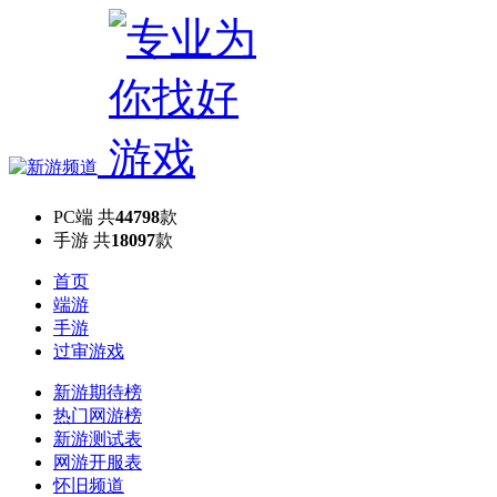
PC端
共
44798
款
手游
共
18097
款
首页
端游
手游
过审游戏
新游期待榜
热门网游榜
新游测试表
网游开服表
怀旧频道