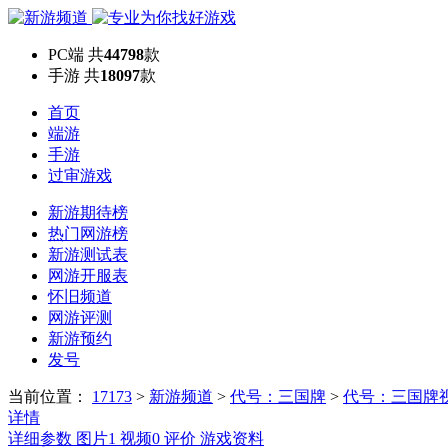
PC端
共
44798
款
手游
共
18097
款
首页
端游
手游
过审游戏
新游期待榜
热门网游榜
新游测试表
网游开服表
怀旧频道
网游评测
新游预约
发号
当前位置：
17173
>
新游频道
>
代号：三国牌
>
代号：三国牌
详情
详细参数
图片
1
视频
0
评价
游戏资料