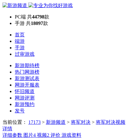
PC端
共
44798
款
手游
共
18097
款
首页
端游
手游
过审游戏
新游期待榜
热门网游榜
新游测试表
网游开服表
怀旧频道
网游评测
新游预约
发号
当前位置：
17173
>
新游频道
>
将军对决
>
将军对决视频
详情
详细参数
图片
4
视频
2
评价
游戏资料