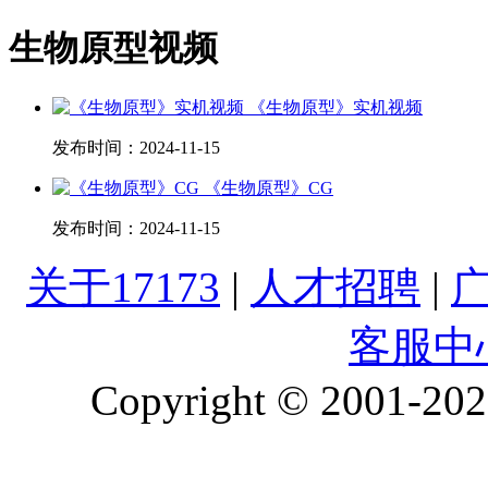
生物原型视频
《生物原型》实机视频
发布时间：
2024-11-15
《生物原型》CG
发布时间：
2024-11-15
关于17173
|
人才招聘
|
客服中
Copyright © 2001-2026