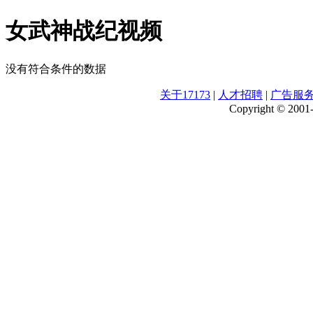
女武神战纪视频
没有符合条件的数据
关于17173
|
人才招聘
|
广告服
Copyright © 2001-2