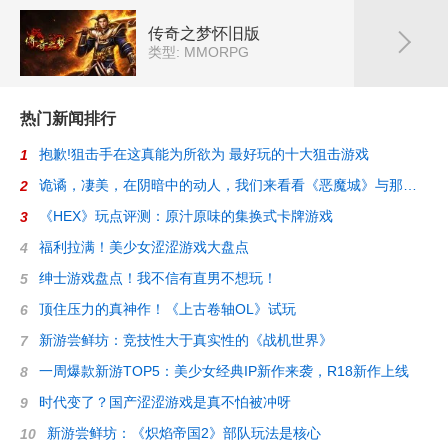
传奇之梦怀旧版
类型: MMORPG
热门新闻排行
抱歉!狙击手在这真能为所欲为 最好玩的十大狙击游戏
1
诡谲，凄美，在阴暗中的动人，我们来看看《恶魔城》与那些迷人的2D游戏
2
《HEX》玩点评测：原汁原味的集换式卡牌游戏
3
福利拉满！美少女涩涩游戏大盘点
4
绅士游戏盘点！我不信有直男不想玩！
5
顶住压力的真神作！《上古卷轴OL》试玩
6
新游尝鲜坊：竞技性大于真实性的《战机世界》
7
一周爆款新游TOP5：美少女经典IP新作来袭，R18新作上线
8
时代变了？国产涩涩游戏是真不怕被冲呀
9
新游尝鲜坊：《炽焰帝国2》部队玩法是核心
10