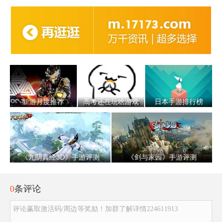
新游月度推荐
高考还在玩啥游戏
日本手游排行榜
《九阴真经3D》手游评测
《剑与家园》手游评测
0
条评论
评论赢取激活码/周边等奖励！加群了解详情224611913