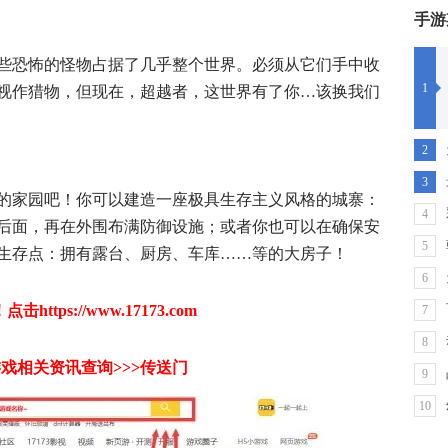
手游
些恐怖的怪物占据了几乎整个世界。必须从它们手中收
1
视作猎物，但现在，超越者，这世界有了你…该换我们
2
3
的家园吧！你可以建造一座极具生存主义风格的城寨：
4
后面，再在外围布满防御设施；或者你也可以在确保安
5
生存点：拥有露台、厨房、车库……等的大房子！
6
！
点击https://www.17173.com
7
8
戏相关资讯查询>>>传送门
9
10