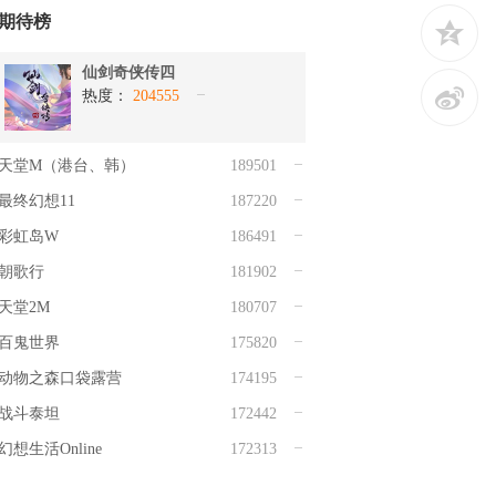
期待榜
z
仙剑奇侠传四
t
热度：
204555
天堂M（港台、韩）
189501
最终幻想11
187220
彩虹岛W
186491
朝歌行
181902
天堂2M
180707
百鬼世界
175820
动物之森口袋露营
174195
战斗泰坦
172442
幻想生活Online
172313