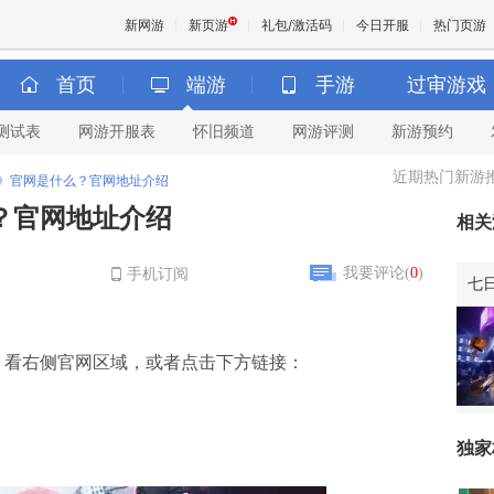
新网游
新页游
礼包/激活码
今日开服
热门页游
首页
端游
手游
过审游戏
测试表
网游开服表
怀旧频道
网游评测
新游预约
魔兽
近期热门新游
》官网是什么？官网地址介绍
天堂
？官网地址介绍
相关
王权与
我要评论(
0
)
手机订阅
七
口，看右侧官网区域，或者点击下方链接：
独家