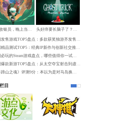
白天收银员，晚上当勇者，《夜勤人2：无尽…
头好痒要长脑子了？盘点5款一玩就停不下的…
期发售游戏TOP5盘点：多款获奖独游齐发售…
精品测试TOP5：经典IP新作与创新社交推…
必玩的Steam游戏盘点，哪些值得你一试…
周爆款新游TOP5盘点：从太空夺宝射击到虚…
羊蹄山之魂》评测9分：本以为是对马岛换…
栏目