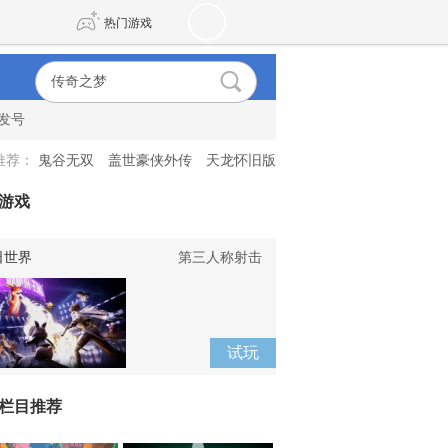
热门游戏
发号
DNF
传奇4
推荐：
鬼谷无双
盖世豪侠外传
天龙怀旧版
剑网3旗舰版
新天龙八部
游戏
自由
诛仙世界
新仙侠5
日世界
第三人称射击
试玩
栏目推荐