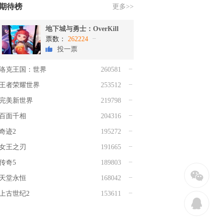
期待榜
更多>>
地下城与勇士：OverKill
票数：
262224
投一票
洛克王国：世界
260581
王者荣耀世界
253512
完美新世界
219798
百面千相
204316
奇迹2
195272
女王之刃
191665
传奇5
189803
w
天堂永恒
168042
上古世纪2
153611
q