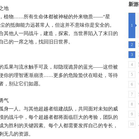
新游
之地
，植物……所有生命体都被神秘的外来物质——“星
对星尘的抵御能力远甚常人，但这并不意味你是安全的。
1
合其他人一同战斗，建造，探索。当世界陷入了末日的
自己的一席之地，找回旧日世界。
2
3
4
的瓜果与流水触手可及，却隐现诡异的蓝光——这些被
5
使你的理智逐渐崩溃……更多的危险蛰伏在暗处，等待
者，别让它们如愿。
6
7
勇气
8
孤身一人。与其他超越者组建战队，共同面对未知的威
9
规模的战斗中，每个超越者都将面临巨大的考验，团队的
10
成为胜利的关键因素。每个人都需要发挥自己的专长，
剩无几的资源。