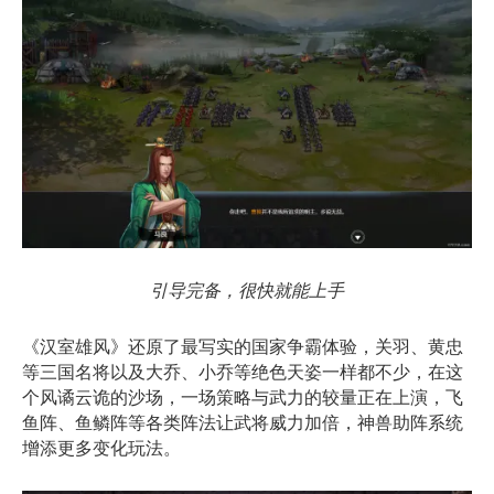
引导完备，很快就能上手
《汉室雄风》还原了最写实的国家争霸体验，关羽、黄忠
等三国名将以及大乔、小乔等绝色天姿一样都不少，在这
个风谲云诡的沙场，一场策略与武力的较量正在上演，飞
鱼阵、鱼鳞阵等各类阵法让武将威力加倍，神兽助阵系统
增添更多变化玩法。