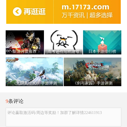
新游月度推荐
高考还在玩啥游戏
日本手游排行榜
《九阴真经3D》手游评测
《剑与家园》手游评测
9
条评论
评论赢取激活码/周边等奖励！加群了解详情224611913