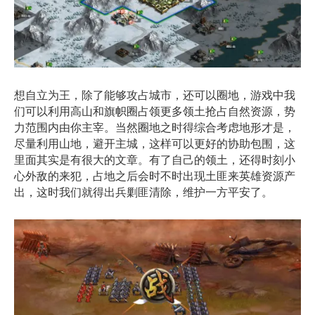
想自立为王，除了能够攻占城市，还可以圈地，游戏中我
们可以利用高山和旗帜圈占领更多领土抢占自然资源，势
力范围内由你主宰。当然圈地之时得综合考虑地形才是，
尽量利用山地，避开主城，这样可以更好的协助包围，这
里面其实是有很大的文章。有了自己的领土，还得时刻小
心外敌的来犯，占地之后会时不时出现土匪来英雄资源产
出，这时我们就得出兵剿匪清除，维护一方平安了。