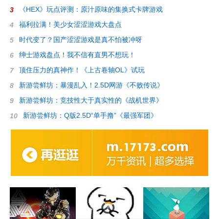
《HEX》玩点评测：原汁原味的集换式卡牌游戏
3
福利拉满！美少女涩涩游戏大盘点
4
时代变了？国产涩涩游戏是真不怕被冲呀
5
绅士游戏盘点！我不信有直男不想玩！
6
顶住压力的真神作！《上古卷轴OL》试玩
7
新游尝鲜坊：暴漫乱入！2.5D网游《不败传说》
8
新游尝鲜坊：竞技性大于真实性的《战机世界》
9
新游尝鲜坊：Q版2.5D“单手撸”《最强军团》
10