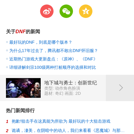
t
w
z
关于
DNF
的新闻
最好玩的DNF，到底是哪个版本？
为什么17年过去了，腾讯都不敢出DNF怀旧服？
近期热门游戏大更新盘点：《原神》、《DNF》
详细讲解剑宗100级两种打桩顺序的选择和对比
地下城与勇士：创新世纪
类型: 动作角色扮演
题材: 奇幻
画面: 2D
热门新闻排行
抱歉!狙击手在这真能为所欲为 最好玩的十大狙击游戏
1
诡谲，凄美，在阴暗中的动人，我们来看看《恶魔城》与那些迷人的2D游戏
2