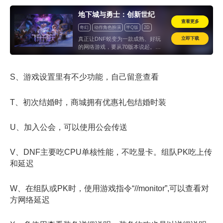
地下城与勇士：创新世纪
查看更多
奇幻
动作角色扮演
半Q版
2D
即时
PK
副本
动作
横版
立即下载
真正让DNF蜕变为一款成熟、好玩
道具收费
怀旧
的网络游戏，要从70版本说起。甚
至可以说，正是这一版本，将DNF
从侧重单机体验的街机风格，转向具
备现代MMO特质的成熟形态，同时
S、游戏设置里有不少功能，自己留意查看
奠定了此后十年游戏的核心玩法框
架。
T、初次结婚时，商城拥有优惠礼包结婚时装
U、加入公会，可以使用公会传送
V、DNF主要吃CPU单核性能，不吃显卡。组队PK吃上传
和延迟
W、在组队或PK时，使用游戏指令“//monitor”,可以查看对
方网络延迟