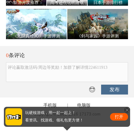
新游月度推荐
高考还在玩啥游戏
日本手游排行榜
《九阴真经3D》手游评测
《剑与家园》手游评测
0
条评论
评论赢取激活码/周边等奖励！加群了解详情224611913
发布
手机版
|
电脑版
玩硬核游戏，用一起一起上！
Copyright © 2001-2016 17173.com
打开
看资讯、找游戏、领礼包更方便！