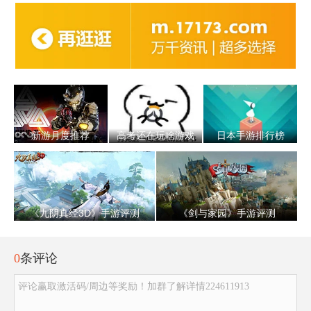
新游月度推荐
高考还在玩啥游戏
日本手游排行榜
《九阴真经3D》手游评测
《剑与家园》手游评测
0
条评论
评论赢取激活码/周边等奖励！加群了解详情224611913