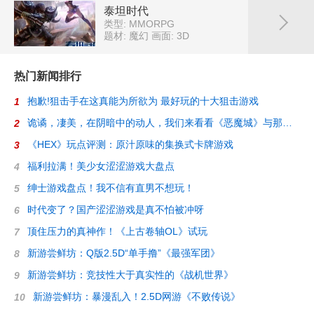
泰坦时代
类型: MMORPG
题材: 魔幻
画面: 3D
热门新闻排行
抱歉!狙击手在这真能为所欲为 最好玩的十大狙击游戏
1
诡谲，凄美，在阴暗中的动人，我们来看看《恶魔城》与那些迷人的2D游戏
2
《HEX》玩点评测：原汁原味的集换式卡牌游戏
3
福利拉满！美少女涩涩游戏大盘点
4
绅士游戏盘点！我不信有直男不想玩！
5
时代变了？国产涩涩游戏是真不怕被冲呀
6
顶住压力的真神作！《上古卷轴OL》试玩
7
新游尝鲜坊：Q版2.5D“单手撸”《最强军团》
8
新游尝鲜坊：竞技性大于真实性的《战机世界》
9
新游尝鲜坊：暴漫乱入！2.5D网游《不败传说》
10