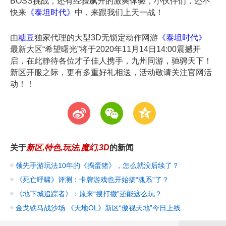
BOSS挑战，还有经验飙升的激爽体验，小伙伴们，还不
快来
《
泰坦时代
》
中，来跟我们上天一战！
由
糖豆
独家代理的大型3D无锁定动作网游
《泰坦时代》
最新大区“希望曙光”将于2020年11月14日14:00震撼开
启，在此静待各位才子佳人携手，九州同游，驰骋天下！
新区开服之际，更有多重好礼相送，活动敬请关注官网活
动！！
t
w
z
关于
新区,特色,玩法,魔幻,3D
的新闻
领先手游玩法10年的《捣蛋猪》，怎么就没后续了？
《死亡呼啸》评测：卡牌游戏也开始搞“魂系”了？
《地下城追踪者》：原来“搜打撤”还能这么玩？
金戈铁马战沙场 《天地OL》新区“傲视天地”今日上线