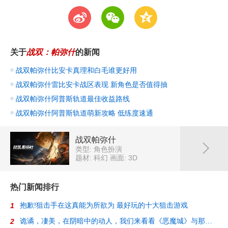
t
w
z
关于
战双：帕弥什
的新闻
战双帕弥什比安卡真理和白毛谁更好用
战双帕弥什雷比安卡战区表现 新角色是否值得抽
战双帕弥什阿普斯轨道最佳收益路线
战双帕弥什阿普斯轨道萌新攻略 低练度速通
战双帕弥什
类型: 角色扮演
题材: 科幻
画面: 3D
热门新闻排行
抱歉!狙击手在这真能为所欲为 最好玩的十大狙击游戏
1
诡谲，凄美，在阴暗中的动人，我们来看看《恶魔城》与那些迷人的2D游戏
2