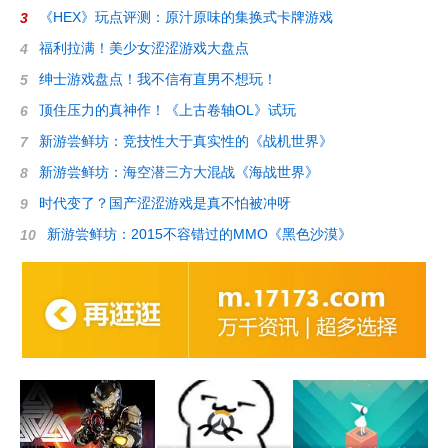
《HEX》玩点评测：原汁原味的集换式卡牌游戏
3
福利拉满！美少女涩涩游戏大盘点
4
绅士游戏盘点！我不信有直男不想玩！
5
顶住压力的真神作！《上古卷轴OL》试玩
6
新游尝鲜坊：竞技性大于真实性的《战机世界》
7
新游尝鲜坊：海空潜三方大混战《海战世界》
8
时代变了？国产涩涩游戏是真不怕被冲呀
9
新游尝鲜坊：2015不容错过的MMO《黑色沙漠》
10