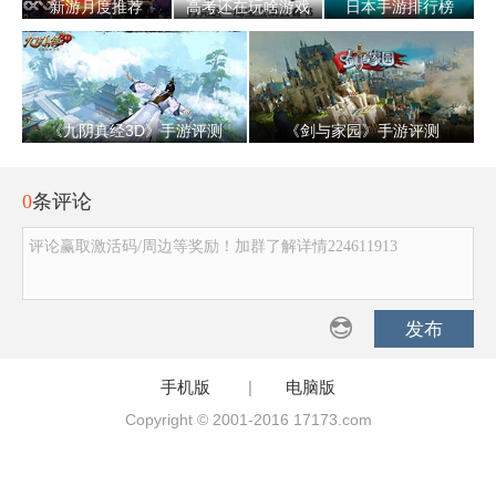
新游月度推荐
高考还在玩啥游戏
日本手游排行榜
《九阴真经3D》手游评测
《剑与家园》手游评测
0
条评论
评论赢取激活码/周边等奖励！加群了解详情224611913
发布
手机版
|
电脑版
Copyright © 2001-2016 17173.com