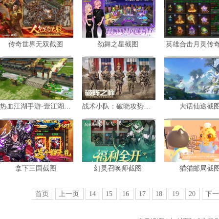
共
4
张
共
4
张
共
5
张
传奇世界无双截图
劲舞之星截图
英雄合击月灵传
暂未评星
暂未评星
暂未评星
角色扮演
休闲竞技
共
6
张
共
4
张
共
3
张
热血江湖手游-壹江湖截图
战术小队：破晓攻势截图
大话仙途截
暂未评星
暂未评星
暂未评星
角色扮演
策略
共
3
张
共
3
张
共
6
张
拿下三国截图
幻灵召唤师截图
猫猫邮局截
暂未评星
暂未评星
暂未评星
策略
策略
共
3
张
共
4
张
共
6
张
首页
上一页
14
15
16
17
18
19
20
下