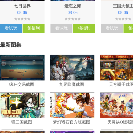
七日世界
遗忘之海
三国大领
08-06
08-06
08-06
看试玩
领福利
看试玩
领福利
看试玩
领
最新图集
疯狂交易截图
九界降魔截图
天穹骄子截
暂未评星
暂未评星
暂未评星
策略
共
5
张
共
4
张
共
4
张
猫三国截图
梦幻诸石官方版截图
天灵诀Q版截
暂未评星
暂未评星
暂未评星