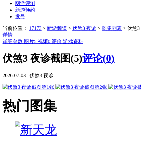
网游评测
新游预约
发号
当前位置：
17173
>
新游频道
>
伏煞3 夜诊
>
图集列表
>
伏煞3
详情
详细参数
图片
5
视频
0
评价
游戏资料
伏煞3 夜诊截图(5)
评论(
0
)
2026-07-03 伏煞3 夜诊
热门图集