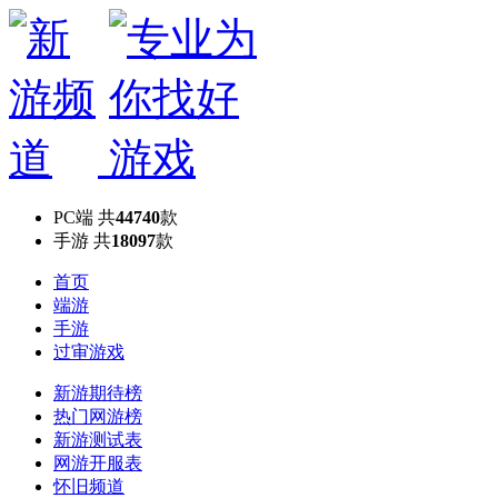
PC端
共
44740
款
手游
共
18097
款
首页
端游
手游
过审游戏
新游期待榜
热门网游榜
新游测试表
网游开服表
怀旧频道