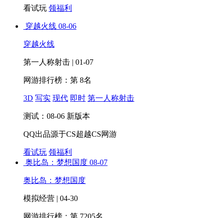
看试玩
领福利
穿越火线
08-06
穿越火线
第一人称射击 | 01-07
网游排行榜：
第 8名
3D
写实
现代
即时
第一人称射击
测试：08-06 新版本
QQ出品源于CS超越CS网游
看试玩
领福利
奥比岛：梦想国度
08-07
奥比岛：梦想国度
模拟经营 | 04-30
网游排行榜：
第 7205名