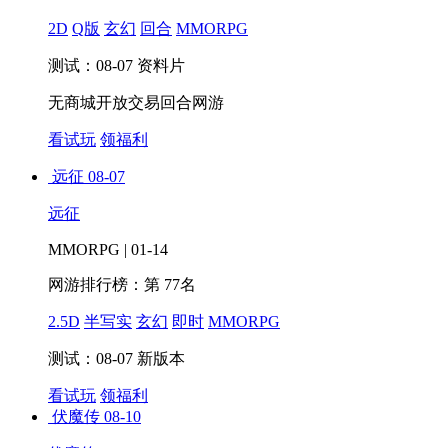
2D
Q版
玄幻
回合
MMORPG
测试：08-07 资料片
无商城开放交易回合网游
看试玩
领福利
远征
08-07
远征
MMORPG | 01-14
网游排行榜：
第 77名
2.5D
半写实
玄幻
即时
MMORPG
测试：08-07 新版本
看试玩
领福利
伏魔传
08-10