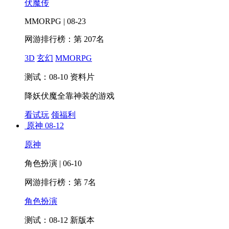
伏魔传
MMORPG | 08-23
网游排行榜：
第 207名
3D
玄幻
MMORPG
测试：08-10 资料片
降妖伏魔全靠神装的游戏
看试玩
领福利
原神
08-12
原神
角色扮演 | 06-10
网游排行榜：
第 7名
角色扮演
测试：08-12 新版本