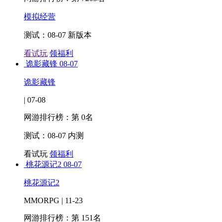
模拟经营
测试：08-07 新版本
看试玩
领福利
诡影藏锋
08-07
诡影藏锋
| 07-08
网游排行榜：
第 0名
测试：08-07 内测
看试玩
领福利
桃花源记2
08-07
桃花源记2
MMORPG | 11-23
网游排行榜：
第 151名