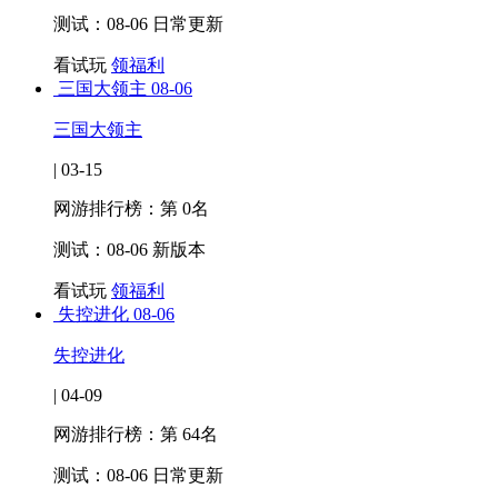
测试：08-06 日常更新
看试玩
领福利
三国大领主
08-06
三国大领主
| 03-15
网游排行榜：
第 0名
测试：08-06 新版本
看试玩
领福利
失控进化
08-06
失控进化
| 04-09
网游排行榜：
第 64名
测试：08-06 日常更新