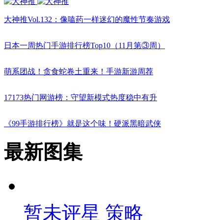
大神推Vol.132：像嗑药一样迷幻的魔性节奏游戏
日本一周热门手游排行榜Top10（11月第③周）
萌系团战！贪食蛇卷土重来！手游新游周荐
17173热门网游榜：守望新模式热度稳中有升
《99手游排行榜》就是这个味！硬派黑暗武侠
最新图集
暂未评星
策略