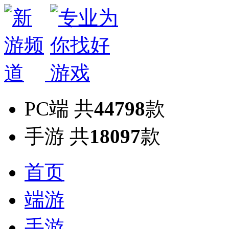
PC端
共
44798
款
手游
共
18097
款
首页
端游
手游