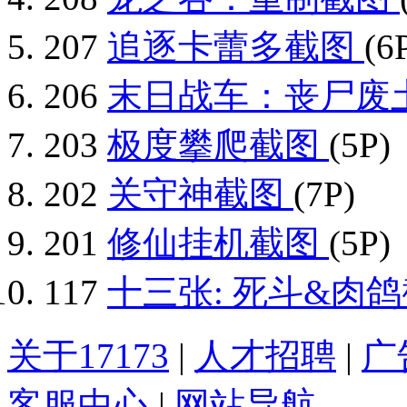
207
追逐卡蕾多截图
(6
206
末日战车：丧尸废
203
极度攀爬截图
(5P)
202
关守神截图
(7P)
201
修仙挂机截图
(5P)
117
十三张: 死斗&肉
关于17173
|
人才招聘
|
广
客服中心
|
网站导航