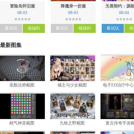
冒险岛怀旧服
降魔录一折服
无畏契约：源
08-03
08-03
08-04
看试玩
领福利
看试玩
领福利
看试玩
领
最新图集
圣殿法师截图
城主与少女截图
电子ED治疗中
暂未评星
暂未评星
暂未评星
角色扮演
策略
共
7
张
共
5
张
共
5
张
精气神灵截图
九牧之野截图
复古传奇手游
暂未评星
暂未评星
策略
策略