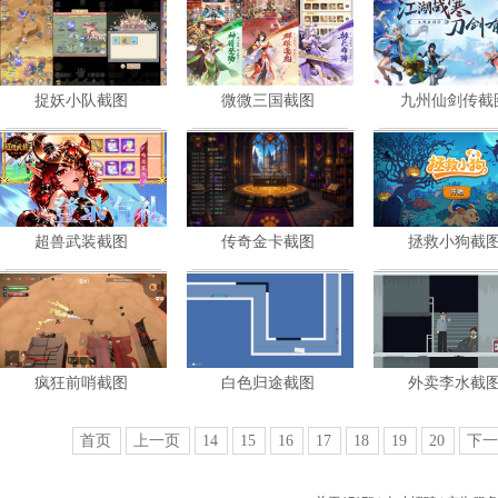
共
5
张
共
5
张
共
3
张
捉妖小队截图
微微三国截图
九州仙剑传截
暂未评星
暂未评星
暂未评星
策略
策略
策略
共
4
张
共
4
张
共
4
张
超兽武装截图
传奇金卡截图
拯救小狗截
暂未评星
暂未评星
暂未评星
策略
策略
共
4
张
共
5
张
共
8
张
疯狂前哨截图
白色归途截图
外卖李水截
暂未评星
暂未评星
暂未评星
策略
策略
共
6
张
共
6
张
共
6
张
首页
上一页
14
15
16
17
18
19
20
下