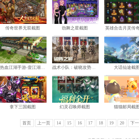
共
4
张
共
4
张
共
5
张
传奇世界无双截图
劲舞之星截图
英雄合击月灵传
暂未评星
暂未评星
暂未评星
角色扮演
休闲竞技
共
6
张
共
4
张
共
3
张
热血江湖手游-壹江湖截图
战术小队：破晓攻势截图
大话仙途截
暂未评星
暂未评星
暂未评星
角色扮演
策略
共
3
张
共
3
张
共
6
张
拿下三国截图
幻灵召唤师截图
猫猫邮局截
暂未评星
暂未评星
暂未评星
策略
策略
共
3
张
共
4
张
共
6
张
首页
上一页
14
15
16
17
18
19
20
下