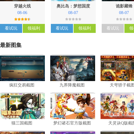
穿越火线
奥比岛：梦想国度
诡影藏锋
08-06
08-07
08-07
看试玩
领福利
看试玩
领福利
看试玩
领
最新图集
疯狂交易截图
九界降魔截图
天穹骄子截
暂未评星
暂未评星
暂未评星
策略
共
5
张
共
4
张
共
4
张
猫三国截图
梦幻诸石官方版截图
天灵诀Q版截
暂未评星
暂未评星
暂未评星